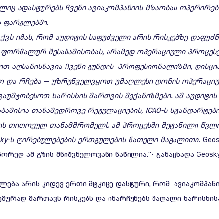
ლიც
ადასტურებს
ჩვენი
ავია
კომპანიის
მზაობას
ოპერირებ
ს
ფარგლებში
.
აქვს
იმას
,
რომ
აუდიტი
ს საფუძველი არის
რისკებზე
დაფუძნ
ფორმალურ
შესაბამისობას
,
არამედ
ოპერაციული
პროცესე
ბით
აღსანისნავია
ჩვენი
გუნდის
პროფესიონალიზმი
,
დისცი
ო
და
რჩება
—
უზრუნველვყოთ
უმაღლესი
დონის
ოპერაცი
ვაუმჯობესოთ
ხარისხის
მართვის
მექანიზმები
.
ამ
აუდიტის
აბამისია
თანამედროვე
რეგულაციების
, ICAO-
ს
სტანდარტები
ის
თითოეულ
თანამშრომელს
ამ
პროცესში
შეტანილი
წვლ
ky-
ს
ღირებულებების
ერთგულების
ნათელი
მაგალითი
.
Geo
ორედ ამ გზის მნიშვნელოვანი ნაწილია."- განაცხადა Geos
ულება არის კიდევ ერთი მტკიცე დასტური, რომ ავიაკომპა
ემურად მართავს რისკებს და ინარჩუნებს მაღალი ხარისხის