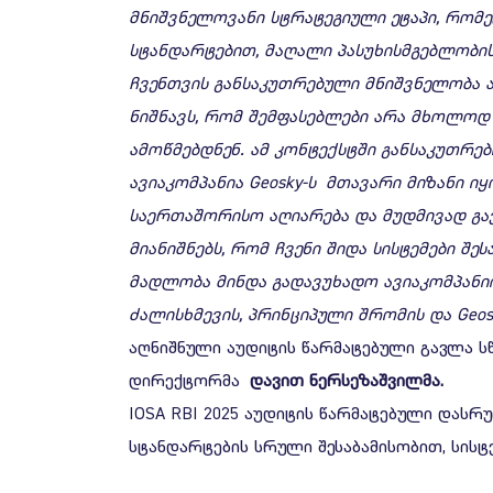
მნიშვნელოვანი
სტრატეგიული
ეტაპი
,
რომე
სტანდარტებით
,
მაღალი
პასუხისმგებლობი
ჩვენთვის
განსაკუთრებული
მნიშვნელობა
ნიშნავს
,
რომ
შემფასებლები
არა
მხოლოდ
ამოწმებდნენ
.
ამ
კონტექსტში
განსაკუთრე
ავიაკომპანია
Geosky-
ს
მთავარი
მიზანი
იყ
საერთაშორისო
აღიარება
და
მუდმივად
გა
მიანიშნებს
,
რომ
ჩვენი
შიდა
სისტემები
შეს
მადლობა
მინდა
გადავუხადო
ავიაკომპანი
ძალისხმევის
,
პრინციპული
შრომის
და
Geos
აღნიშნული აუდიტის წარმატებული გავლა სწ
დირექტორმა
დავით
ნერსეზაშვილ
მა.
IOSA RBI 2025 აუდიტის წარმატებული დასრ
სტანდარტების სრული შესაბამისობით, სისტ