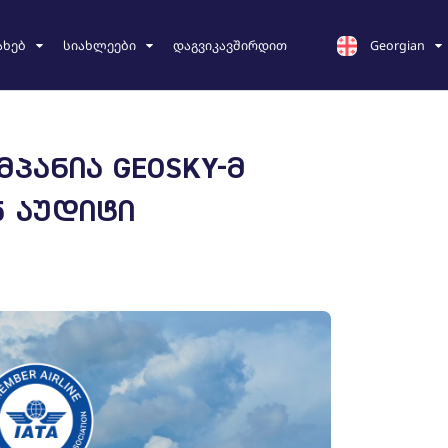
ახებ
სიახლეები
დაგვიკავშირდით
Georgian
English
Georgian
ᲞᲐᲜᲘᲐ GEOSKY-Მ
Chinese
5 ᲐᲣᲓᲘᲢᲘ