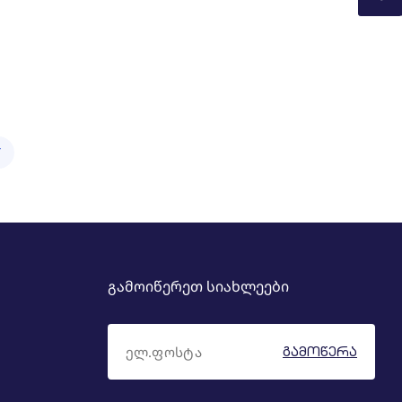
Y
გამოიწერეთ სიახლეები
ᲒᲐᲛᲝᲬᲔᲠᲐ