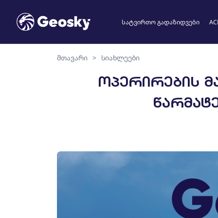
სატვირთო გადაზიდვები
AC
მთავარი
>
სიახლეები
აირჩიეთ ენა
ᲝᲞᲔᲠᲘᲠᲔᲑᲘᲡ ᲛᲐ
ᲬᲐᲠᲛᲐᲢᲔ
English
Geo