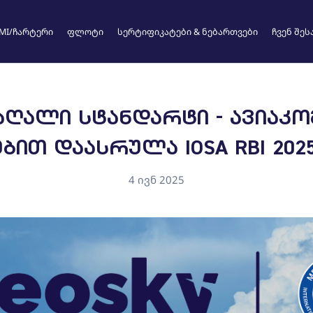
MI/ჩარტერი
ფლოტი
სერტიფიკატები & ნებართვები
ჩვენ შეს
ᲦᲐᲚᲘ ᲡᲢᲐᲜᲓᲐᲠᲢᲘ - ᲐᲕᲘᲐᲙᲝᲛ
ᲑᲘᲗ ᲓᲐᲐᲡᲠᲣᲚᲐ IOSA RBI 202
rgian
Chinese
4 ივნ 2025