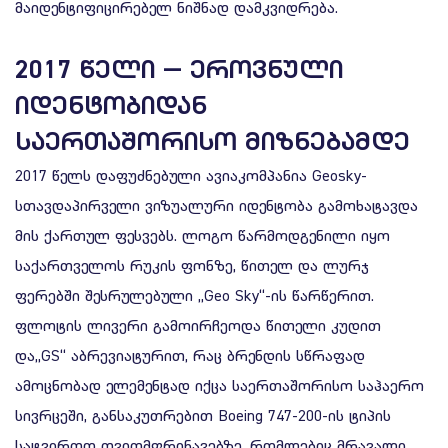
მაიდენტიფიცირებელ ნიშნად დამკვიდრება.
2017 ᲬᲔᲚᲘ — ᲔᲠᲝᲕᲜᲣᲚᲘ
ᲘᲓᲔᲜᲢᲝᲑᲘᲓᲐᲜ
ᲡᲐᲔᲠᲗᲐᲨᲝᲠᲘᲡᲝ ᲛᲘᲖᲜᲔᲑᲐᲛᲓᲔ
2017 წელს დაფუძნებული ავიაკომპანია Geosky-
სთავდაპირველი ვიზუალური იდენტობა გამოხატავდა
მის ქართულ ფესვებს. ლოგო წარმოდგენილი იყო
საქართველოს რუკის ფონზე, წითელ და ლურჯ
ფერებში შესრულებული „Geo Sky“-ის წარწერით.
ფლოტის ლივერი გამოირჩეოდა წითელი კუდით
და„GS“ აბრევიატურით, რაც ბრენდის სწრაფად
ამოცნობად ელემენტად იქცა საერთაშორისო საჰაერო
სივრცეში, განსაკუთრებით Boeing 747-200-ის ტიპის
სატვირთო თვითმფრინავებზე, რომლებიც მრავალი