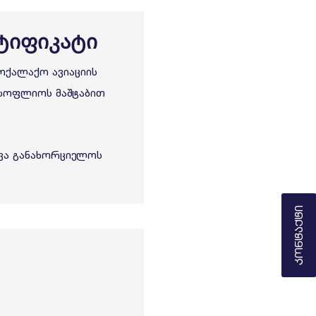
ტიფიკატი
ოქალაქო ავიაციის
მსოფლიოს მაშტაბით
ევა განახორციელოს
Კონტაქტი