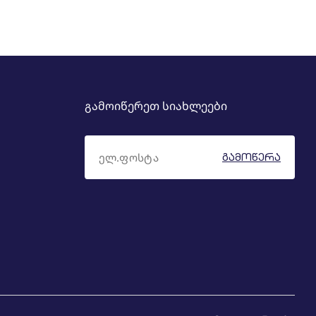
გამოიწერეთ სიახლეები
ᲒᲐᲛᲝᲬᲔᲠᲐ