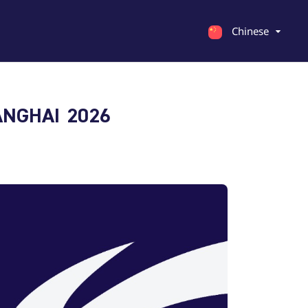
Chinese
English
GHAI 2026
Georgian
Chinese